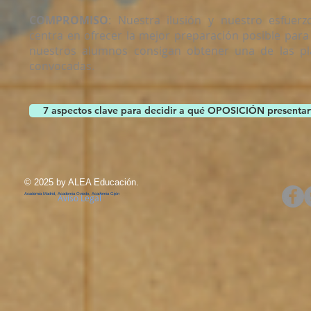
COMPROMISO
: Nuestra ilusión y nuestro esfuerz
centra en ofrecer la mejor preparación posible para
nuestros alumnos consigan obtener una de las pl
convocadas.
7 aspectos clave para decidir a qué OPOSICIÓN presentar
© 2025 by ALEA Educación.
Academia Madrid, Academia Oviedo, Academia Gijón
Aviso Legal