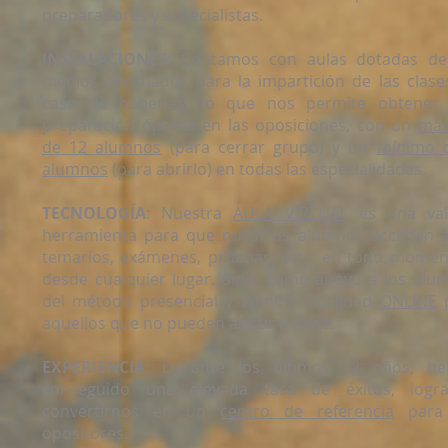
preparadores y especialistas.
INSTALACIONES
: Contamos con aulas dotadas de
medios adecuados para la impartición de las clase
caso de haberlas, lo que nos permite obtener
preparación óptima en las oposiciones, con un
má
de 12 alumnos
(para cerrar grupo) y un
mínimo 
alumnos
(para abrirlo) en todas las especialidades.
TECNOLOGÍA
: Nuestra
AULA VIRTUAL
es una val
herramienta para que nuestros alumnos accedan a
temarios, exámenes, pruebas, etc... en todo momen
desde cualquier lugar. Sirve como apoyo a los alu
del método presencial y como modalidad
ONLINE
p
aquellos que no pueden asistir a clase.
EXPERIENCIA
: Durante los últimos 12 años, h
conseguido una elevada tasa de éxitos, logr
convertirnos en un
centro de referencia
para 
opositores.