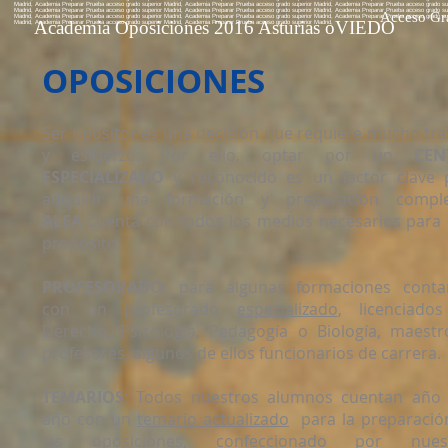
Madrid, Academia Preparar Prueba acceso grado superior Madrid, Academia Preparar Prueba acceso grado superior Madrid, Academia Preparar Prueba acceso grado sup
Madrid, Academia Preparar Prueba acceso grado superior Madrid, Academia Preparar Prueba acceso grado superior Madrid, Academia Preparar Prueba acceso grado sup
Acceso Gr
Madrid, Academia Preparar Prueba acceso grado superior Madrid, Academia Preparar Prueba acceso grado superior Madrid, Academia Preparar Prueba acceso grado sup
Academia Oposiciones 2016 Asturias oVIEDO
Madrid, Academia Preparar Prueba acceso grado superior Madrid, Academia Preparar Prueba acceso grado superior Madrid,
OPOSICIONES
Ser opositor es una decisión que requiere mucho tra
y esfuerzo. Por ello, optar por un
CEN
ESPECIALIZADO
y reconocido es un factor clave 
adquirir una formación y preparación comple
ALEA
cuenta con todos los medios necesarios para 
propósito:
PROFESORADO
: para algunas formaciones cont
con un profesorado
especializado
, licenciado
Derecho, Psicología, Pedagogía o Biología, maestr
profesores, algunos de ellos funcionarios de carrera.
TEMARIOS
: Todos nuestros alumnos cuentan año 
año con un
temario actualizado
para la preparació
las oposiciones, confeccionado por nues